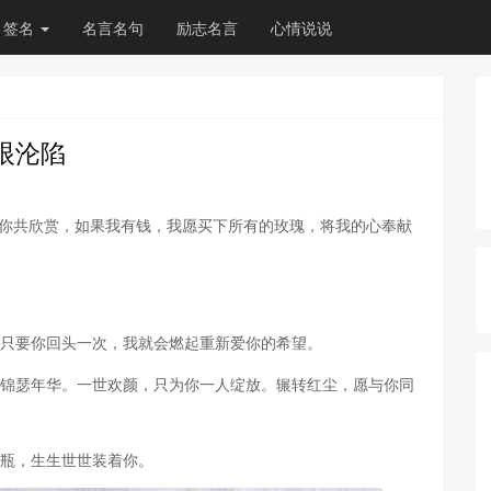
签名
名言名句
励志名言
心情说说
眼沦陷
与你共欣赏，如果我有钱，我愿买下所有的玫瑰，将我的心奉献
是只要你回头一次，我就会燃起重新爱你的希望。
尽锦瑟年华。一世欢颜，只为你一人绽放。辗转红尘，愿与你同
是瓶，生生世世装着你。