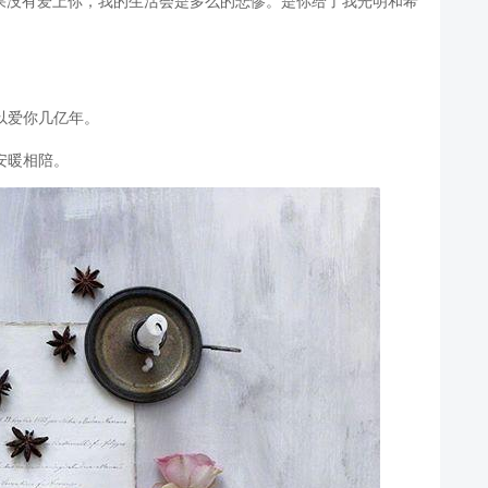
果没有爱上你，我的生活会是多么的悲惨。是你给了我光明和希
以爱你几亿年。
安暖相陪。