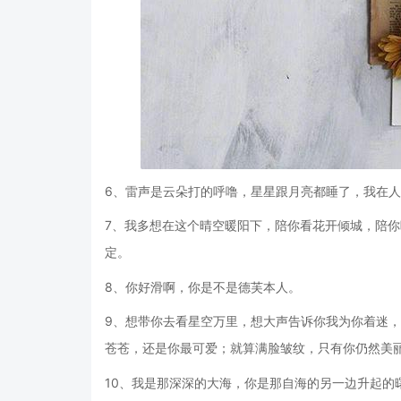
6、雷声是云朵打的呼噜，星星跟月亮都睡了，我在
7、我多想在这个晴空暖阳下，陪你看花开倾城，陪
定。
8、你好滑啊，你是不是德芙本人。
9、想带你去看星空万里，想大声告诉你我为你着迷
苍苍，还是你最可爱；就算满脸皱纹，只有你仍然美
10、我是那深深的大海，你是那自海的另一边升起的