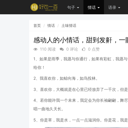
句子
情话
语录
首页
情话
土味情话
感动人的小情话，甜到发鼾，一
110 阅读
0 评论
0 点赞
1、如果是雨季，我愿与你通行，如果有彩虹，我愿
给你！
2、我喜欢你，如鲸向海，如鸟投林。
3、喜欢你，大概就是在心里已经放弃了一千次，但
4、若你能许我一个未来，我定会为你长袖翩翩，舞
唱一曲地久天长。
5、你是草，我是水，一点一点滋润你。你是花，我