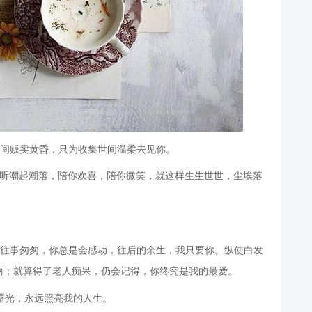
人间贩卖黄昏，只为收集世间温柔去见你。
你听潮起潮落，陪你欢喜，陪你微笑，就这样生生世世，尘埃落
，往事匆匆，你总是会感动，往后的余生，我只要你。纵使白发
丽；就算得了老人痴呆，仍会记得，你终究是我的最爱。
曙光，永远照亮我的人生。