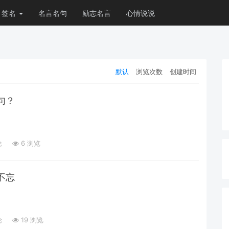
签名
名言名句
励志名言
心情说说
默认
浏览次数
创建时间
句？
论
6 浏览
不忘
论
19 浏览