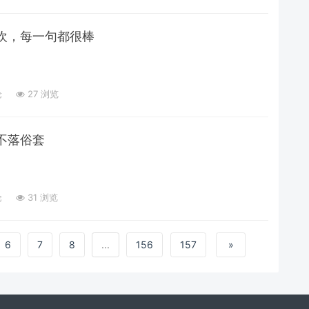
欢，每一句都很棒
论
27 浏览
不落俗套
论
31 浏览
6
7
8
...
156
157
»