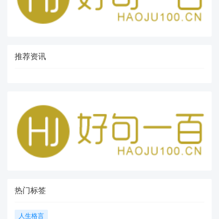
推荐资讯
热门标签
人生格言