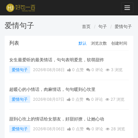
Togg
navig
爱情句子
首页
句子
爱情句子
列表
默认
浏览次数
创建时间
女生最爱听的最美情话，句句表明爱意，软萌甜炸
爱情句子
2026年08月08日
0 点赞
0
评论
3 浏览
超暖心的小情话，肉麻情话，句句暖到心坎里
爱情句子
2026年08月07日
0 点赞
0
评论
27 浏览
甜到心坎上的情话给女朋友，好甜好撩，让她心动
爱情句子
2026年08月06日
0 点赞
0
评论
28 浏览