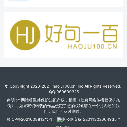
© CopyRight 2020-2021, haoju100.cn, Inc.All Rights Reserved.
QQ:969699325
声明 :本网站尊重并保护知识产权，根据《信息网络传播权保护条
例》，如果我们转载的作品侵犯了您的权利,请在一个月内通知我
们，我们会及时删除。
黔ICP备2021008812号-1
贵公网安备 52011302004935号