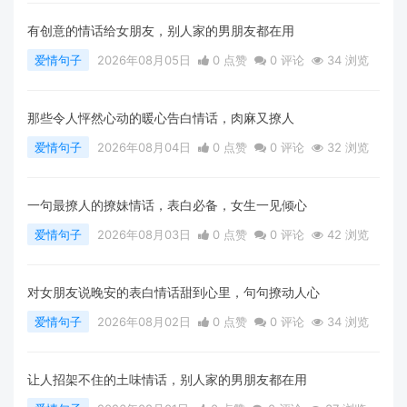
有创意的情话给女朋友，别人家的男朋友都在用
爱情句子
2026年08月05日
0 点赞
0
评论
34 浏览
那些令人怦然心动的暖心告白情话，肉麻又撩人
爱情句子
2026年08月04日
0 点赞
0
评论
32 浏览
一句最撩人的撩妹情话，表白必备，女生一见倾心
爱情句子
2026年08月03日
0 点赞
0
评论
42 浏览
对女朋友说晚安的表白情话甜到心里，句句撩动人心
爱情句子
2026年08月02日
0 点赞
0
评论
34 浏览
让人招架不住的土味情话，别人家的男朋友都在用