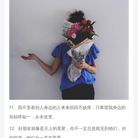
11、我不羡慕别人身边的人来来回回不缺席，只希望我身边的
你始终如一，从未改变。
12、好朋友就像是天上的星星，你不一定总是能见到他们，但
你知道，他们会一直在那里。