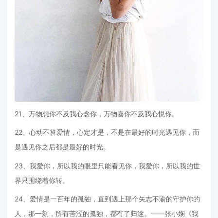
21、万物想你不及我心念你，万物喜你不及我心悦你。
22、心动不算爱情，心定才是，不是在最好的时光遇见你，而
是遇见你之后都是最好的时光。
23、我爱你，所以我的眼里只能看见你，我爱你，所以我的世
界只围绕着你转。
24、爱情是一百年的孤独，直到遇上那个矢志不渝的守护你的
人，那一刻，所有苦涩的孤独，都有了归途。——张小娴《我