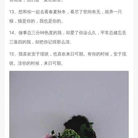
13、想和你一起去看春夏秋冬，看尽了世间有无，就养一只
猫，猫是你的，我也是你的。
14、做事总三分钟热度的我，却爱了你这么久，平常总健忘丢
三落四的我，却把你记得那么清。
15、我喜欢安于现状，也喜欢来日可期。有你的时候，安于现
状。没你的时候，来日可期。