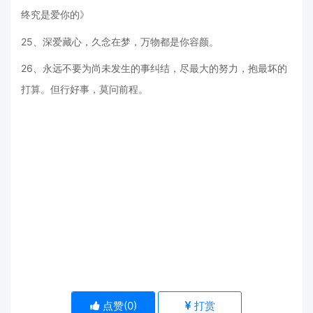
终究是爱你的》
25、深爱藏心，久念在梦，万物都是你容颜。
26、永远不要为尚未发生的事纠结，尽最大的努力，抱最坏的
打算。但行好事，莫问前程。
点赞(
0
)
打赏