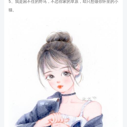
5、我是困不住的野马，不恋你家的草原，却只想做你怀里的小
猫。