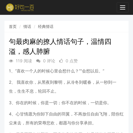
Togg
navig
首页
情话
经典情话
句最肉麻的撩人情话句子，温情四
溢，感人肺腑
119 阅读
0 评论
0 点赞
1、“喜欢一个人的时候心里会想什么？”“会想以后。”
2、 我喜欢你，从黑夜到黎明，从冷冬到暖春，从一秒到一
生，生生不息，轮回不止。
3、你在的时候，你是一切；你不在的时候，一切是你。
4、心甘情愿为你卸下自由的羽翼，不再放任自由飞翔，陪你红
尘来去，所有的荣辱悲欢，都愿与你分享承担。