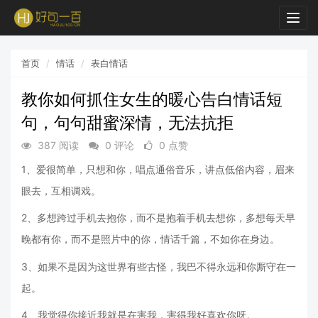
Togg
navig
首页
情话
表白情话
教你如何抓住女生的暖心告白情话短
句，句句甜蜜深情，无法抗拒
387 阅读
0 评论
0 点赞
1、爱很简单，只想和你，唱点通俗音乐，讲点低俗内容，眉来
眼去，互相调戏。
2、多想跨过手机去抱你，而不是抱着手机去想你，多想每天早
晚都有你，而不是照片中的你，情话千篇，不如你在身边。
3、如果不是因为这世界有些古怪，我巴不得永远和你厮守在一
起。
4、我觉得你接近我就是在害我，害得我好喜欢你呀。