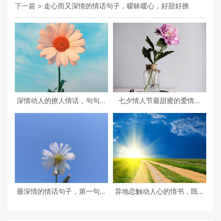
下一篇 >
走心而又深情的情话句子，暧昧暖心，好甜好撩
深情动人的撩人情话，句句甜
七夕情人节最甜蜜的爱情句
到心坎里
子，女生听了会羞红脸
最深情的情话句子，第一句就
异地恋触动人心的情书，既真
很喜欢
诚又真实的情话