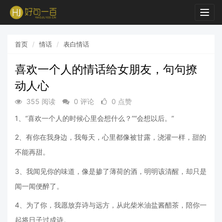
Togg
navig
首页
情话
表白情话
喜欢一个人的情话给女朋友，句句撩
动人心
355 阅读
0 评论
0 点赞
1、“喜欢一个人的时候心里会想什么？”“会想以后。”
2、有你在我身边，我每天，心里都像被甘露，浇灌一样，甜的
不能再甜。
3、我闻见你的味道，像是掺了薄荷的酒，明明该清醒，却只是
闻一闻便醉了。
4、为了你，我愿放弃诗与远方，从此柴米油盐酱醋茶，陪你一
起将日子过成诗。